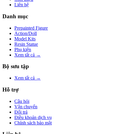
Liên hệ
Danh mục
Prepainted Figure
Action/Doll
Model Kits
Resin Statue
Phụ kiện
Xem tất cả →
Bộ sưu tập
Xem tất cả →
Hỗ trợ
Câu hỏi
Vận chuyển
Đổi trả
Điều khoản dịch vụ
Chính sách bảo mật