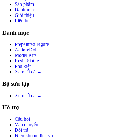
Sản phẩm
Danh mục
Giới thiệu
Liên hệ
Danh mục
Prepainted Figure
Action/Doll
Model Kits
Resin Statue
Phụ kiện
Xem tất cả →
Bộ sưu tập
Xem tất cả →
Hỗ trợ
Câu hỏi
Vận chuyển
Đổi trả
Điều khoản dịch vụ