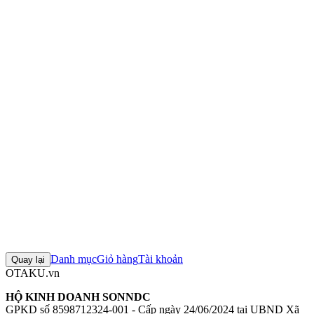
Nhà sản xuất:
Good Smile Company
Series:
HUNTER×HUNTER
Nhân vật:
Hisoka
Chiều cao:
~100mm
Kích thước hộp:
17.2 × 13.2 × 9.1 cm
Trọng lượng:
243g
Mô hình Nendoroid Hisoka (HUNTER x HUNTER)
Figure
Nendoroid Hisoka (HUNTER x HUNTER)
Mô hình Good Smile
Company
Figure Good Smile Company chính hãng
Đánh giá sản phẩm
0
Đăng nhập để đánh giá
Chưa có đánh giá nào cho sản phẩm này
Danh mục
Giỏ hàng
Tài khoản
Quay lại
OTAKU.vn
HỘ KINH DOANH SONNDC
GPKD số 8598712324-001 - Cấp ngày 24/06/2024 tại UBND Xã