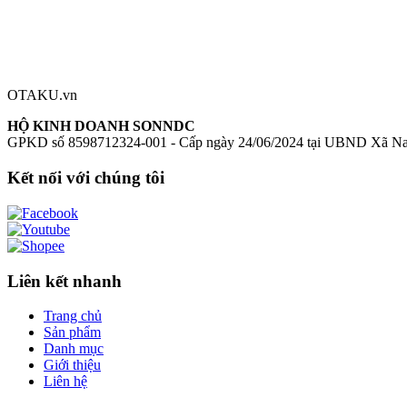
0
Đăng nhập để đánh giá
Chưa có đánh giá nào cho sản phẩm này
OTAKU.vn
HỘ KINH DOANH SONNDC
GPKD số 8598712324-001 - Cấp ngày 24/06/2024 tại UBND Xã N
Kết nối với chúng tôi
Liên kết nhanh
Trang chủ
Sản phẩm
Danh mục
Giới thiệu
Liên hệ