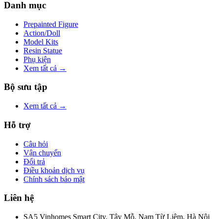
Danh mục
Prepainted Figure
Action/Doll
Model Kits
Resin Statue
Phụ kiện
Xem tất cả →
Bộ sưu tập
Xem tất cả →
Hỗ trợ
Câu hỏi
Vận chuyển
Đổi trả
Điều khoản dịch vụ
Chính sách bảo mật
Liên hệ
SA5 Vinhomes Smart City, Tây Mỗ, Nam Từ Liêm, Hà Nội