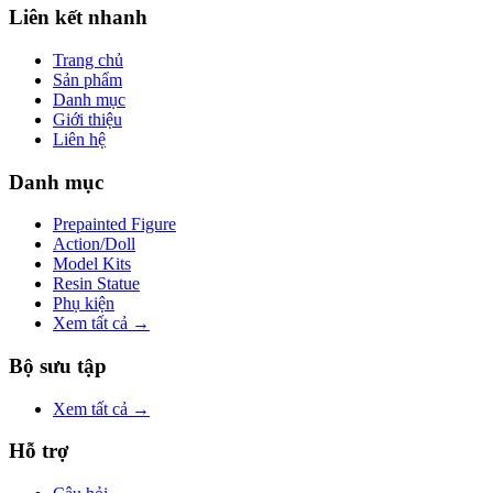
Liên kết nhanh
Trang chủ
Sản phẩm
Danh mục
Giới thiệu
Liên hệ
Danh mục
Prepainted Figure
Action/Doll
Model Kits
Resin Statue
Phụ kiện
Xem tất cả →
Bộ sưu tập
Xem tất cả →
Hỗ trợ