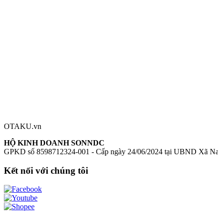
Chất liệu:
ABS, PVC
Mô hình Kaguya-sama wa Kokurasetai: Tensai-tachi no Ren'ai Zuno
chính hãng
Mô hình Kaguya-sama wa Kokurasetai: Tensai-tachi no R
Đánh giá sản phẩm
0
Đăng nhập để đánh giá
Chưa có đánh giá nào cho sản phẩm này
OTAKU.vn
HỘ KINH DOANH SONNDC
GPKD số 8598712324-001 - Cấp ngày 24/06/2024 tại UBND Xã N
Kết nối với chúng tôi