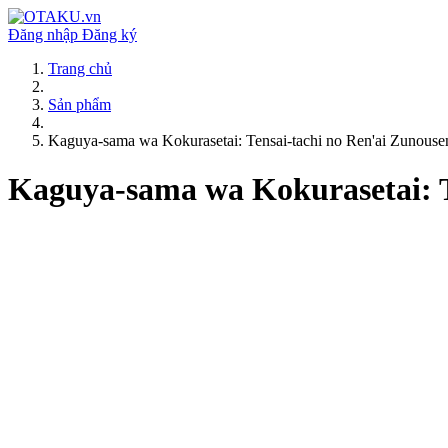
Đăng nhập
Đăng ký
Trang chủ
Sản phẩm
Kaguya-sama wa Kokurasetai: Tensai-tachi no Ren'ai Zunouse
Kaguya-sama wa Kokurasetai: T