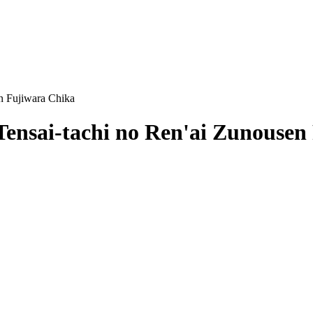
n Fujiwara Chika
ensai-tachi no Ren'ai Zunousen