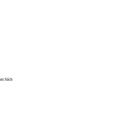
usen Fujiwara Chika
Figure Kaguya-sama wa Kokurasetai: Tensai-tachi
en'ai Zunousen
+3 thẻ khác
am Sách