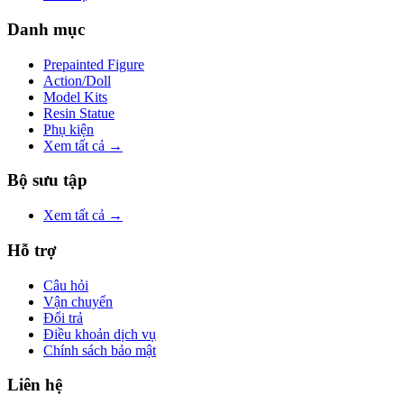
Danh mục
Prepainted Figure
Action/Doll
Model Kits
Resin Statue
Phụ kiện
Xem tất cả →
Bộ sưu tập
Xem tất cả →
Hỗ trợ
Câu hỏi
Vận chuyển
Đổi trả
Điều khoản dịch vụ
Chính sách bảo mật
Liên hệ