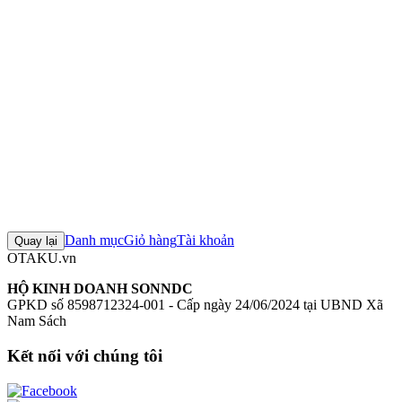
Mô hình Hololive - Mococo Abyssgard - 1/7 - AXGRIT Ver.
Figure
Hololive - Mococo Abyssgard - 1/7 - AXGRIT Ver.
Mô hình Design
Coco
Figure Design Coco chính hãng
Mô hình Hololive
+6 thẻ khác
Đánh giá sản phẩm
0
Đăng nhập để đánh giá
Chưa có đánh giá nào cho sản phẩm này
Danh mục
Giỏ hàng
Tài khoản
Quay lại
OTAKU.vn
HỘ KINH DOANH SONNDC
GPKD số 8598712324-001 - Cấp ngày 24/06/2024 tại UBND Xã
Nam Sách
Kết nối với chúng tôi