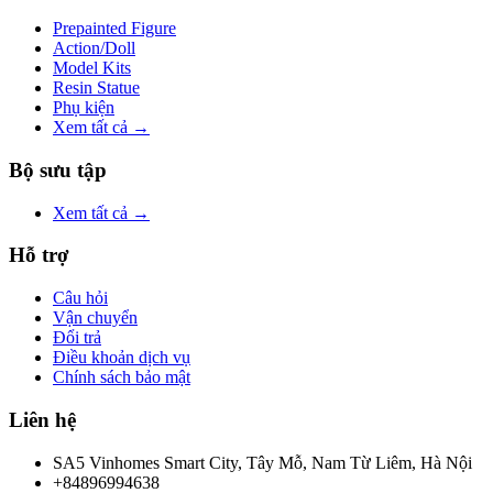
Prepainted Figure
Action/Doll
Model Kits
Resin Statue
Phụ kiện
Xem tất cả →
Bộ sưu tập
Xem tất cả →
Hỗ trợ
Câu hỏi
Vận chuyển
Đổi trả
Điều khoản dịch vụ
Chính sách bảo mật
Liên hệ
SA5 Vinhomes Smart City, Tây Mỗ, Nam Từ Liêm, Hà Nội
+84896994638