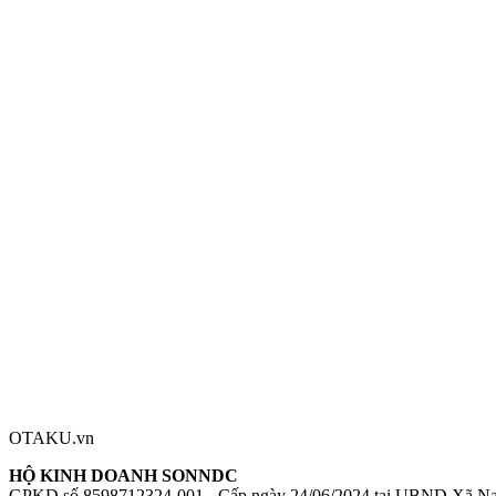
Vũ khí Myrtenaster với cơ chế gập độc đáo là điểm kỹ thuật đáng chú
Thông số kỹ thuật
Nhà sản xuất:
Max Factory
Series:
RWBY Hyousetsu Teikoku
Nhân vật:
Weiss Schnee
Chiều cao:
130mm
Chất liệu:
Nhựa (Plastic)
Mô hình RWBY Hyousetsu Teikoku - Weiss Schnee
Figure RWBY Hy
Đánh giá sản phẩm
0
Đăng nhập để đánh giá
Chưa có đánh giá nào cho sản phẩm này
OTAKU.vn
HỘ KINH DOANH SONNDC
GPKD số 8598712324-001 - Cấp ngày 24/06/2024 tại UBND Xã N