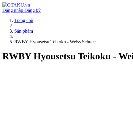
Đăng nhập
Đăng ký
Trang chủ
Sản phẩm
RWBY Hyousetsu Teikoku - Weiss Schnee
RWBY Hyousetsu Teikoku - Wei