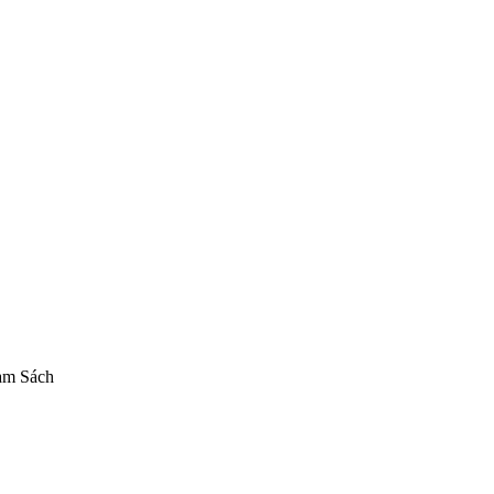
hi the Rock! Hitori Goto
Mô hình MegaHouse
Figure MegaHouse chí
am Sách