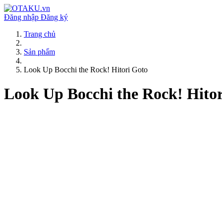
Đăng nhập
Đăng ký
Trang chủ
Sản phẩm
Look Up Bocchi the Rock! Hitori Goto
Look Up Bocchi the Rock! Hito