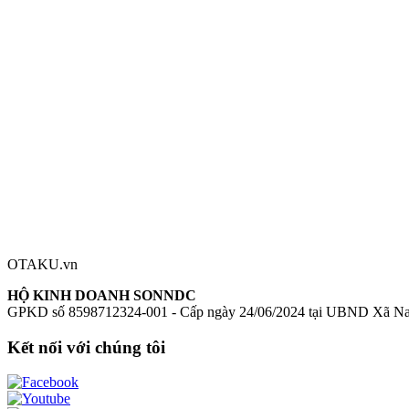
Series:
Bocchi the Rock!
Nhân vật:
Gotou Hitori
Chiều cao:
110mm
Mô hình Look Up Bocchi the Rock! Hitori Goto
Figure Look Up Bocc
Đánh giá sản phẩm
0
Đăng nhập để đánh giá
Chưa có đánh giá nào cho sản phẩm này
OTAKU.vn
HỘ KINH DOANH SONNDC
GPKD số 8598712324-001 - Cấp ngày 24/06/2024 tại UBND Xã N
Kết nối với chúng tôi