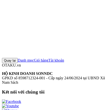
Mô hình Elf Mura Lincia 1/6
Figure Elf Mura Lincia 1/6
Mô hình
Vertex
Figure Vertex chính hãng
Mô hình Elf Mura
+4 thẻ khác
Đánh giá sản phẩm
0
Đăng nhập để đánh giá
Chưa có đánh giá nào cho sản phẩm này
Danh mục
Giỏ hàng
Tài khoản
Quay lại
OTAKU.vn
HỘ KINH DOANH SONNDC
GPKD số 8598712324-001 - Cấp ngày 24/06/2024 tại UBND Xã
Nam Sách
Kết nối với chúng tôi