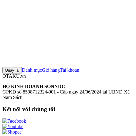
(Ques Q) 1/7
Mô hình Ques Q
Figure Ques Q chính hãng
Mô hình
Fate/Grand Order
+8 thẻ khác
Đánh giá sản phẩm
0
Đăng nhập để đánh giá
Chưa có đánh giá nào cho sản phẩm này
Danh mục
Giỏ hàng
Tài khoản
Quay lại
OTAKU.vn
HỘ KINH DOANH SONNDC
GPKD số 8598712324-001 - Cấp ngày 24/06/2024 tại UBND Xã
Nam Sách
Kết nối với chúng tôi