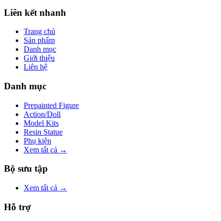
Liên kết nhanh
Trang chủ
Sản phẩm
Danh mục
Giới thiệu
Liên hệ
Danh mục
Prepainted Figure
Action/Doll
Model Kits
Resin Statue
Phụ kiện
Xem tất cả →
Bộ sưu tập
Xem tất cả →
Hỗ trợ