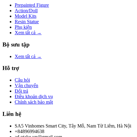
Prepainted Figure
Action/Doll
Model Kits
Resin Statue
Phụ kiện
Xem tất cả →
Bộ sưu tập
Xem tất cả →
Hỗ trợ
Câu hỏi
Vận chuyển
Đổi trả
Điều khoản dịch vụ
Chính sách bảo mật
Liên hệ
SA5 Vinhomes Smart City, Tây Mỗ, Nam Từ Liêm, Hà Nội
+84896994638
ad.otaku.vn@gmail.com