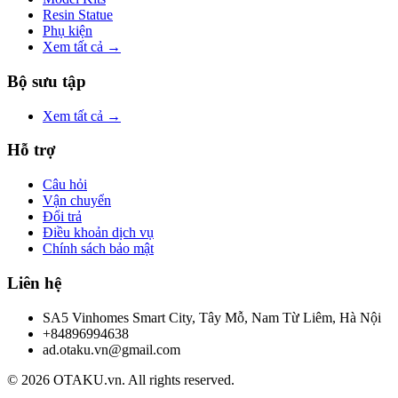
Resin Statue
Phụ kiện
Xem tất cả →
Bộ sưu tập
Xem tất cả →
Hỗ trợ
Câu hỏi
Vận chuyển
Đổi trả
Điều khoản dịch vụ
Chính sách bảo mật
Liên hệ
SA5 Vinhomes Smart City, Tây Mỗ, Nam Từ Liêm, Hà Nội
+84896994638
ad.otaku.vn@gmail.com
© 2026 OTAKU.vn. All rights reserved.