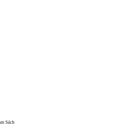
 chính hãng
Nendoroid Miku Cantarella
mô hình Vocaloid chính hãng
+
am Sách