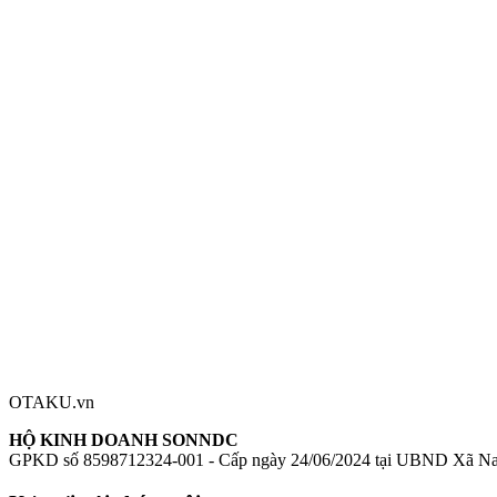
Thông số kỹ thuật
Nhà sản xuất:
Good Smile Company
Series:
Vocaloid
Nhân vật:
Hatsune Miku
Chiều cao:
100mm
Chất liệu:
Plastic
Hatsune Miku Nendoroid
mô hình Hatsune Miku
figure Hatsune Miku
Đánh giá sản phẩm
0
Đăng nhập để đánh giá
Chưa có đánh giá nào cho sản phẩm này
OTAKU.vn
HỘ KINH DOANH SONNDC
GPKD số 8598712324-001 - Cấp ngày 24/06/2024 tại UBND Xã N