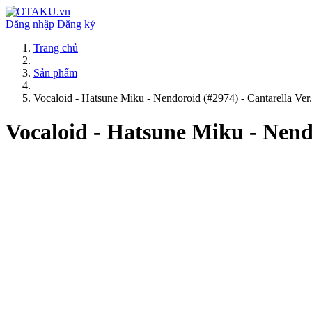
Đăng nhập
Đăng ký
Trang chủ
Sản phẩm
Vocaloid - Hatsune Miku - Nendoroid (#2974) - Cantarella Ver.
Vocaloid - Hatsune Miku - Nendo