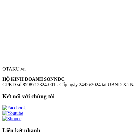
Nendoroid Soda Nikke
figure Soda Nikke
mô hình Soda Goddess of V
Đánh giá sản phẩm
0
Đăng nhập để đánh giá
Chưa có đánh giá nào cho sản phẩm này
OTAKU.vn
HỘ KINH DOANH SONNDC
GPKD số 8598712324-001 - Cấp ngày 24/06/2024 tại UBND Xã N
Kết nối với chúng tôi
Liên kết nhanh