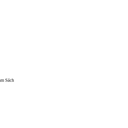
ictory
Nendoroid Goddess of Victory Nikke
Good Smile Company Nikk
am Sách