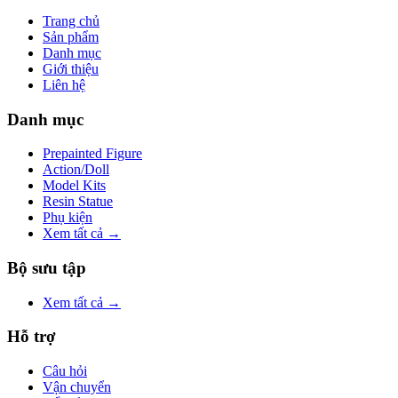
Trang chủ
Sản phẩm
Danh mục
Giới thiệu
Liên hệ
Danh mục
Prepainted Figure
Action/Doll
Model Kits
Resin Statue
Phụ kiện
Xem tất cả →
Bộ sưu tập
Xem tất cả →
Hỗ trợ
Câu hỏi
Vận chuyển