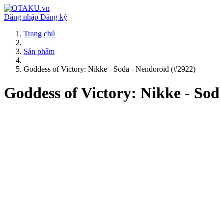
Đăng nhập
Đăng ký
Trang chủ
Sản phẩm
Goddess of Victory: Nikke - Soda - Nendoroid (#2922)
Goddess of Victory: Nikke - Sod
Thông số kỹ thuật