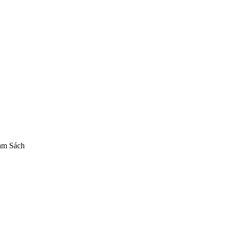
asaki Hina - 1/7
Mô hình B'full
Figure B'full chính hãng
Mô hình Blue A
am Sách