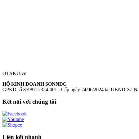
Mô hình Blue Archive - Sorasaki Hina - 1/7
Figure Blue Archive - Sor
Đánh giá sản phẩm
0
Đăng nhập để đánh giá
Chưa có đánh giá nào cho sản phẩm này
OTAKU.vn
HỘ KINH DOANH SONNDC
GPKD số 8598712324-001 - Cấp ngày 24/06/2024 tại UBND Xã N
Kết nối với chúng tôi
Liên kết nhanh