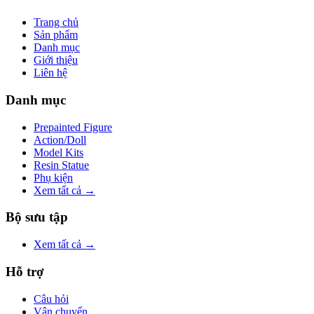
Trang chủ
Sản phẩm
Danh mục
Giới thiệu
Liên hệ
Danh mục
Prepainted Figure
Action/Doll
Model Kits
Resin Statue
Phụ kiện
Xem tất cả →
Bộ sưu tập
Xem tất cả →
Hỗ trợ
Câu hỏi
Vận chuyển