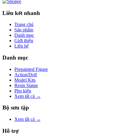
Liên kết nhanh
Trang chủ
Sản phẩm
Danh mục
Giới thiệu
Liên hệ
Danh mục
Prepainted Figure
Action/Doll
Model Kits
Resin Statue
Phụ kiện
Xem tất cả →
Bộ sưu tập
Xem tất cả →
Hỗ trợ