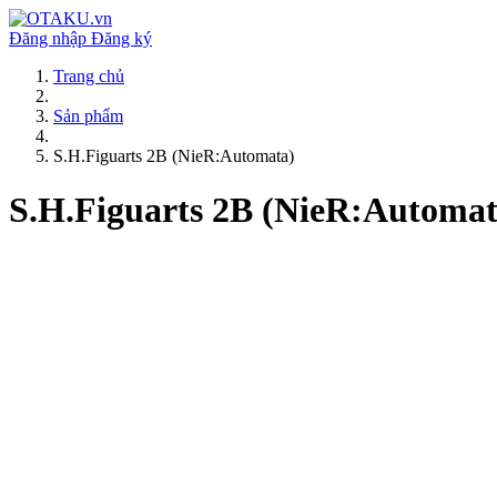
Đăng nhập
Đăng ký
Trang chủ
Sản phẩm
S.H.Figuarts 2B (NieR:Automata)
S.H.Figuarts 2B (NieR:Automat