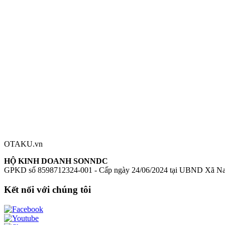
Series:
NieR:Automata Ver1.1a
Nhân vật:
2B
Chiều cao:
~150mm
Mô hình S.H.Figuarts 2B (NieR:Automata)
Figure S.H.Figuarts 2B 
Đánh giá sản phẩm
0
Đăng nhập để đánh giá
Chưa có đánh giá nào cho sản phẩm này
OTAKU.vn
HỘ KINH DOANH SONNDC
GPKD số 8598712324-001 - Cấp ngày 24/06/2024 tại UBND Xã N
Kết nối với chúng tôi