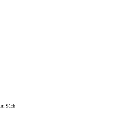
(NieR:Automata)
Mô hình Bandai
Figure Bandai chính hãng
am Sách