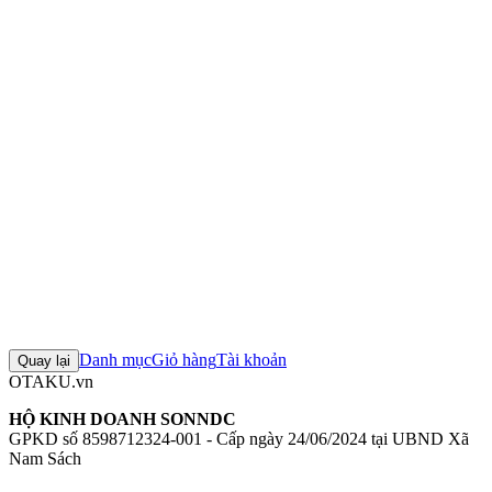
Chiều cao:
200mm
Chất liệu:
PVC, ABS
Mô hình 1/7 Girls' Frontline Five-seven: Fenfen's Adventures
Figure
1/7 Girls' Frontline Five-seven: Fenfen's Adventures
Mô hình Phat
Company
Figure Phat Company chính hãng
Mô hình Girls' Frontline
+4 thẻ khác
Đánh giá sản phẩm
0
Đăng nhập để đánh giá
Chưa có đánh giá nào cho sản phẩm này
Danh mục
Giỏ hàng
Tài khoản
Quay lại
OTAKU.vn
HỘ KINH DOANH SONNDC
GPKD số 8598712324-001 - Cấp ngày 24/06/2024 tại UBND Xã
Nam Sách