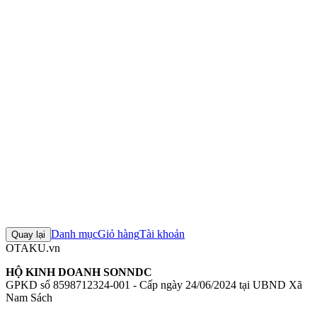
Chiều cao:
240mm
Chất liệu:
PVC, ABS
Mô hình 1/7 Senki Zesshou Symphogear AXZ: Chris Yukine:
Lovely Sweater Style [AQ]
Figure 1/7 Senki Zesshou Symphogear
AXZ: Chris Yukine: Lovely Sweater Style [AQ]
Mô hình Good
Smile Company
Figure Good Smile Company chính hãng
Mô hình
Symphogear
+4 thẻ khác
Đánh giá sản phẩm
0
Đăng nhập để đánh giá
Chưa có đánh giá nào cho sản phẩm này
Danh mục
Giỏ hàng
Tài khoản
Quay lại
OTAKU.vn
HỘ KINH DOANH SONNDC
GPKD số 8598712324-001 - Cấp ngày 24/06/2024 tại UBND Xã
Nam Sách