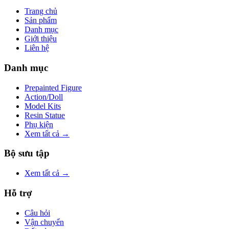
Trang chủ
Sản phẩm
Danh mục
Giới thiệu
Liên hệ
Danh mục
Prepainted Figure
Action/Doll
Model Kits
Resin Statue
Phụ kiện
Xem tất cả →
Bộ sưu tập
Xem tất cả →
Hỗ trợ
Câu hỏi
Vận chuyển