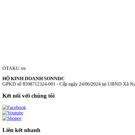
Cinderella Nikke figure
mô hình Cinderella Nikke
Goddess of Victory 
Đánh giá sản phẩm
0
Đăng nhập để đánh giá
Chưa có đánh giá nào cho sản phẩm này
OTAKU.vn
HỘ KINH DOANH SONNDC
GPKD số 8598712324-001 - Cấp ngày 24/06/2024 tại UBND Xã N
Kết nối với chúng tôi
Liên kết nhanh