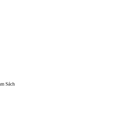
Nikke figure
Snail Shell figure Nikke
mô hình Nikke 1/12
+10 thẻ khác
am Sách