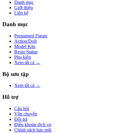
Danh mục
Giới thiệu
Liên hệ
Danh mục
Prepainted Figure
Action/Doll
Model Kits
Resin Statue
Phụ kiện
Xem tất cả →
Bộ sưu tập
Xem tất cả →
Hỗ trợ
Câu hỏi
Vận chuyển
Đổi trả
Điều khoản dịch vụ
Chính sách bảo mật