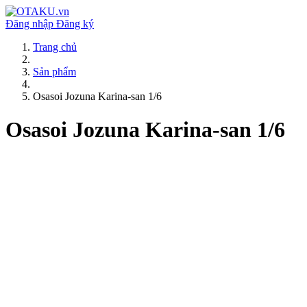
Đăng nhập
Đăng ký
Trang chủ
Sản phẩm
Osasoi Jozuna Karina-san 1/6
Osasoi Jozuna Karina-san 1/6