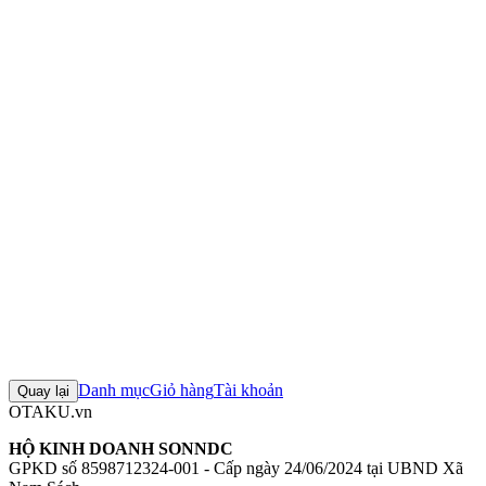
Nhân vật:
Tio Plato
Tỉ lệ:
1/8
Chiều cao:
257mm (tính đến đầu gậy, bao gồm đế)
Chất liệu:
ABS, PVC, Iron
Mô hình Eiyuu Densetsu: Zero no Kiseki Tio Plato 1/8
Figure Eiyuu
Densetsu: Zero no Kiseki Tio Plato 1/8
Mô hình Kotobukiya
Figure
Kotobukiya chính hãng
Mô hình Eiyuu Densetsu: Zero no Kiseki
+4 thẻ khác
Đánh giá sản phẩm
0
Đăng nhập để đánh giá
Chưa có đánh giá nào cho sản phẩm này
Danh mục
Giỏ hàng
Tài khoản
Quay lại
OTAKU.vn
HỘ KINH DOANH SONNDC
GPKD số 8598712324-001 - Cấp ngày 24/06/2024 tại UBND Xã