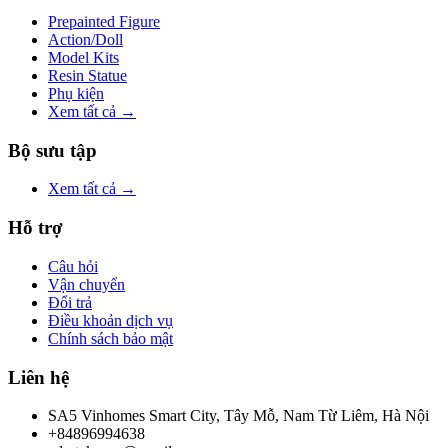
Prepainted Figure
Action/Doll
Model Kits
Resin Statue
Phụ kiện
Xem tất cả →
Bộ sưu tập
Xem tất cả →
Hỗ trợ
Câu hỏi
Vận chuyển
Đổi trả
Điều khoản dịch vụ
Chính sách bảo mật
Liên hệ
SA5 Vinhomes Smart City, Tây Mỗ, Nam Từ Liêm, Hà Nội
+84896994638