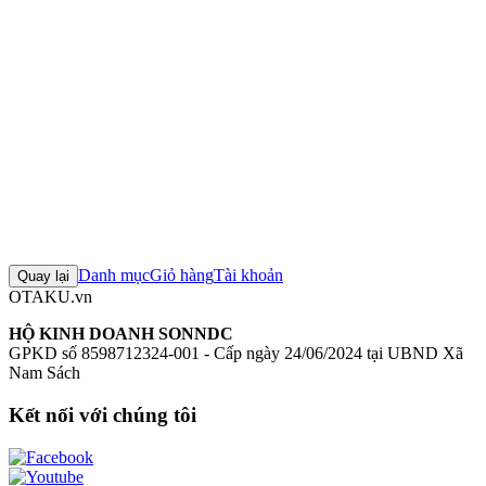
Boku no Hero Academia Jiro Kyoka Pop Up Parade
Mô hình Good
Smile Company
Figure Good Smile Company chính hãng
Mô hình
Boku no Hero Academia
+3 thẻ khác
Đánh giá sản phẩm
0
Đăng nhập để đánh giá
Chưa có đánh giá nào cho sản phẩm này
Danh mục
Giỏ hàng
Tài khoản
Quay lại
OTAKU.vn
HỘ KINH DOANH SONNDC
GPKD số 8598712324-001 - Cấp ngày 24/06/2024 tại UBND Xã
Nam Sách
Kết nối với chúng tôi