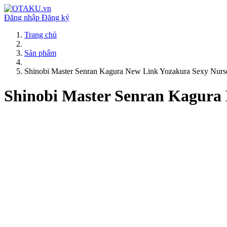
Đăng nhập
Đăng ký
Trang chủ
Sản phẩm
Shinobi Master Senran Kagura New Link Yozakura Sexy Nurse
Shinobi Master Senran Kagura 