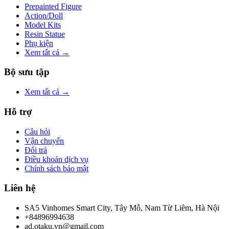
Prepainted Figure
Action/Doll
Model Kits
Resin Statue
Phụ kiện
Xem tất cả →
Bộ sưu tập
Xem tất cả →
Hỗ trợ
Câu hỏi
Vận chuyển
Đổi trả
Điều khoản dịch vụ
Chính sách bảo mật
Liên hệ
SA5 Vinhomes Smart City, Tây Mỗ, Nam Từ Liêm, Hà Nội
+84896994638
ad.otaku.vn@gmail.com