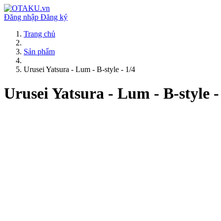
Đăng nhập
Đăng ký
Trang chủ
Sản phẩm
Urusei Yatsura - Lum - B-style - 1/4
Urusei Yatsura - Lum - B-style -