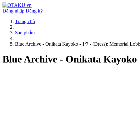
Đăng nhập
Đăng ký
Trang chủ
Sản phẩm
Blue Archive - Onikata Kayoko - 1/7 - (Dress): Memorial Lobb
Blue Archive - Onikata Kayoko -