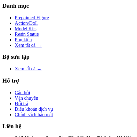
Danh mục
Prepainted Figure
Action/Doll
Model Kits
Resin Statue
Phụ kiện
Xem tất cả →
Bộ sưu tập
Xem tất cả →
Hỗ trợ
Câu hỏi
Vận chuyển
Đổi trả
Điều khoản dịch vụ
Chính sách bảo mật
Liên hệ