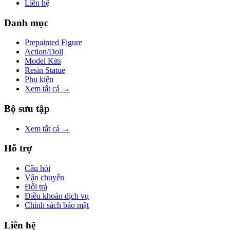
Liên hệ
Danh mục
Prepainted Figure
Action/Doll
Model Kits
Resin Statue
Phụ kiện
Xem tất cả →
Bộ sưu tập
Xem tất cả →
Hỗ trợ
Câu hỏi
Vận chuyển
Đổi trả
Điều khoản dịch vụ
Chính sách bảo mật
Liên hệ