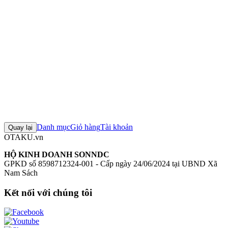
no Hanashi - Katase Shiori - Nendoroid (#2208)
Mô hình Good
Smile Company
Figure Good Smile Company chính hãng
Mô hình
Uchi no Kaisha no Chiisai Senpai no Hanashi
+5 thẻ khác
Đánh giá sản phẩm
0
Đăng nhập để đánh giá
Chưa có đánh giá nào cho sản phẩm này
Danh mục
Giỏ hàng
Tài khoản
Quay lại
OTAKU.vn
HỘ KINH DOANH SONNDC
GPKD số 8598712324-001 - Cấp ngày 24/06/2024 tại UBND Xã
Nam Sách
Kết nối với chúng tôi