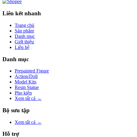
Liên kết nhanh
Trang chủ
Sản phẩm
Danh mục
Giới thiệu
Liên hệ
Danh mục
Prepainted Figure
Action/Doll
Model Kits
Resin Statue
Phụ kiện
Xem tất cả →
Bộ sưu tập
Xem tất cả →
Hỗ trợ