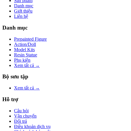
Sản phẩm
Danh mục
Giới thiệu
Liên hệ
Danh mục
Prepainted Figure
Action/Doll
Model Kits
Resin Statue
Phụ kiện
Xem tất cả →
Bộ sưu tập
Xem tất cả →
Hỗ trợ
Câu hỏi
Vận chuyển
Đổi trả
Điều khoản dịch vụ