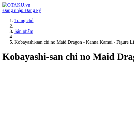
Đăng nhập
Đăng ký
Trang chủ
Sản phẩm
Kobayashi-san chi no Maid Dragon - Kanna Kamui - Figure Lit
Kobayashi-san chi no Maid Drag