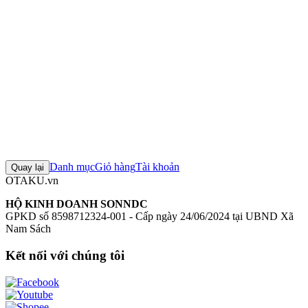
- Apprentice Maid, Regular
Mô hình Raise Dream
Figure Raise
Dream chính hãng
Mô hình Snowbreak: Containment Zone
+8 thẻ khác
Đánh giá sản phẩm
0
Đăng nhập để đánh giá
Chưa có đánh giá nào cho sản phẩm này
Danh mục
Giỏ hàng
Tài khoản
Quay lại
OTAKU.vn
HỘ KINH DOANH SONNDC
GPKD số 8598712324-001 - Cấp ngày 24/06/2024 tại UBND Xã
Nam Sách
Kết nối với chúng tôi