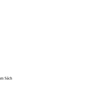
n Shin Gekijouban
Nendoroid Evangelion Unit 01
Good Smile Company
am Sách