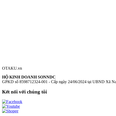
Chiều cao:
100mm
Chất liệu:
Plastic
Nendoroid EVA-01
mô hình Evangelion chính hãng
figure Evangelio
Đánh giá sản phẩm
0
Đăng nhập để đánh giá
Chưa có đánh giá nào cho sản phẩm này
OTAKU.vn
HỘ KINH DOANH SONNDC
GPKD số 8598712324-001 - Cấp ngày 24/06/2024 tại UBND Xã N
Kết nối với chúng tôi