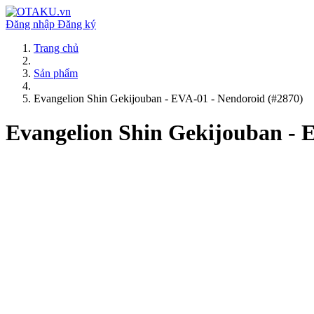
Đăng nhập
Đăng ký
Trang chủ
Sản phẩm
Evangelion Shin Gekijouban - EVA-01 - Nendoroid (#2870)
Evangelion Shin Gekijouban - 