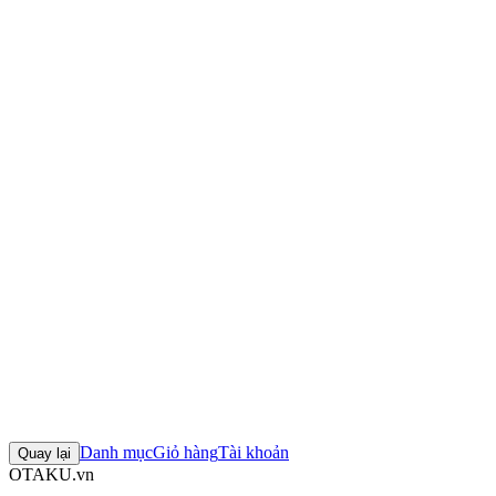
Thông số kỹ thuật
Nhà sản xuất:
Good Smile Company
Series:
VA-11_HALL-A
Nhân vật:
Dorothy Haze
Chiều cao:
~100mm
Kích thước hộp:
17.5 × 13.6 × 9 cm
Trọng lượng:
265g
Mô hình Nendoroid Dorothy Haze (VA-11_HALL-A)
Figure
Nendoroid Dorothy Haze (VA-11_HALL-A)
Mô hình Good Smile
Company
Figure Good Smile Company chính hãng
Đánh giá sản phẩm
0
Đăng nhập để đánh giá
Chưa có đánh giá nào cho sản phẩm này
Danh mục
Giỏ hàng
Tài khoản
Quay lại
OTAKU.vn