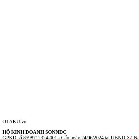
Thông số kỹ thuật
Nhà sản xuất:
Wing
Series:
Princess Connect! Re:Dive
Nhân vật:
Ilya Ornstein
Tỉ lệ:
1/7
Chiều cao:
260mm
Chất liệu:
Nhựa (Plastic)
Mô hình Princess Connect! Re:Dive Ilya Ornstein 1/7
Figure Princess
Đánh giá sản phẩm
0
Đăng nhập để đánh giá
Chưa có đánh giá nào cho sản phẩm này
OTAKU.vn
HỘ KINH DOANH SONNDC
GPKD số 8598712324-001 - Cấp ngày 24/06/2024 tại UBND Xã N