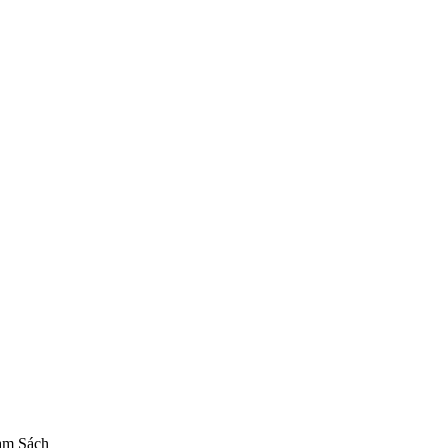
 Connect! Re:Dive Ilya Ornstein 1/7
Mô hình Wing
Figure Wing chính 
am Sách