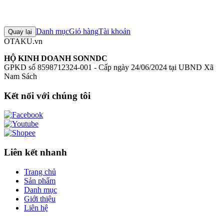
Đăng nhập để đánh giá
Chưa có đánh giá nào cho sản phẩm này
Danh mục
Giỏ hàng
Tài khoản
Quay lại
OTAKU.vn
HỘ KINH DOANH SONNDC
GPKD số 8598712324-001 - Cấp ngày 24/06/2024 tại UBND Xã
Nam Sách
Kết nối với chúng tôi
Liên kết nhanh
Trang chủ
Sản phẩm
Danh mục
Giới thiệu
Liên hệ