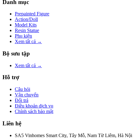
Danh mục
Prepainted Figure
Action/Doll
Model Kits
Resin Statue
Phụ kiện
Xem tất cả →
Bộ sưu tập
Xem tất cả →
Hỗ trợ
Câu hỏi
Vận chuyển
Đổi trả
Điều khoản dịch vụ
Chính sách bảo mật
Liên hệ
SA5 Vinhomes Smart City, Tây Mỗ, Nam Từ Liêm, Hà Nội