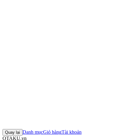
Thông số kỹ thuật
Nhà sản xuất:
Good Smile Company
Series:
hololive production
Nhân vật:
Mori Calliope
Chiều cao:
100mm
Chất liệu:
Nhựa (Plastic)
Mô hình Hololive - Mori Calliope
Figure Hololive - Mori
Calliope
Mô hình Good Smile Company
Figure Good Smile
Company chính hãng
Mô hình hololive production
+3 thẻ khác
Đánh giá sản phẩm
0
Đăng nhập để đánh giá
Chưa có đánh giá nào cho sản phẩm này
Danh mục
Giỏ hàng
Tài khoản
Quay lại
OTAKU.vn