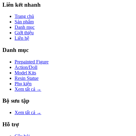
Liên kết nhanh
Trang chủ
Sản phẩm
Danh mục
Giới thiệu
Liên hệ
Danh mục
Prepainted Figure
Action/Doll
Model Kits
Resin Statue
Phụ kiện
Xem tất cả →
Bộ sưu tập
Xem tất cả →
Hỗ trợ