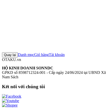
Girl Hand Scale Durga I
Mô hình Kotobukiya
Figure Kotobukiya
chính hãng
Đánh giá sản phẩm
0
Đăng nhập để đánh giá
Chưa có đánh giá nào cho sản phẩm này
Danh mục
Giỏ hàng
Tài khoản
Quay lại
OTAKU.vn
HỘ KINH DOANH SONNDC
GPKD số 8598712324-001 - Cấp ngày 24/06/2024 tại UBND Xã
Nam Sách
Kết nối với chúng tôi