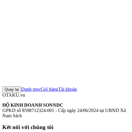
Mô hình 1/7 ShadowMistress Yuko School Uniform Ver. (The
Demon Girl Next Door 2Chome)
Figure 1/7 ShadowMistress Yuko
School Uniform Ver. (The Demon Girl Next Door 2Chome)
Mô
hình Kotobukiya
Figure Kotobukiya chính hãng
Mô hình The
Demon Girl Next Door
+4 thẻ khác
Đánh giá sản phẩm
0
Đăng nhập để đánh giá
Chưa có đánh giá nào cho sản phẩm này
Danh mục
Giỏ hàng
Tài khoản
Quay lại
OTAKU.vn
HỘ KINH DOANH SONNDC
GPKD số 8598712324-001 - Cấp ngày 24/06/2024 tại UBND Xã
Nam Sách
Kết nối với chúng tôi