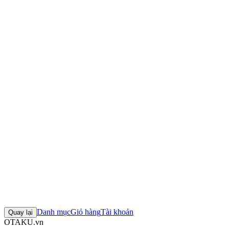
Thông số kỹ thuật
Nhà sản xuất:
Good Smile Company
Series:
Dark Gathering (ダークギャザリング)
Nhân vật:
Yayoi Hozuki (寳月夜宵)
Chiều cao:
~100mm
Kích thước hộp:
18 × 13.7 × 9.2 cm
Trọng lượng:
250g
Mô hình Nendoroid Yayoi Hozuki (Dark Gathering)
Figure
Nendoroid Yayoi Hozuki (Dark Gathering)
Mô hình Good Smile
Company
Figure Good Smile Company chính hãng
Đánh giá sản phẩm
0
Đăng nhập để đánh giá
Chưa có đánh giá nào cho sản phẩm này
Danh mục
Giỏ hàng
Tài khoản
Quay lại
OTAKU.vn