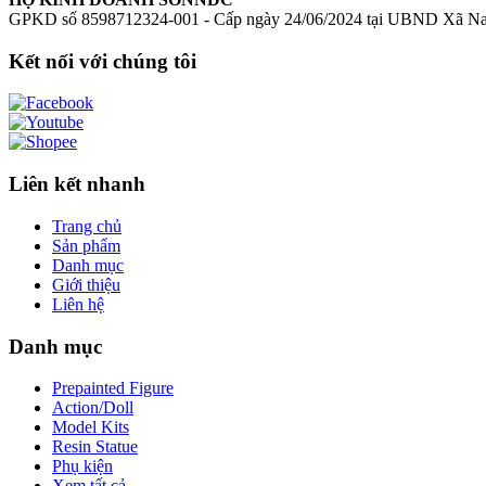
GPKD số 8598712324-001 - Cấp ngày 24/06/2024 tại UBND Xã N
Kết nối với chúng tôi
Liên kết nhanh
Trang chủ
Sản phẩm
Danh mục
Giới thiệu
Liên hệ
Danh mục
Prepainted Figure
Action/Doll
Model Kits
Resin Statue
Phụ kiện
Xem tất cả →