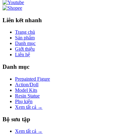
Liên kết nhanh
Trang chủ
Sản phẩm
Danh mục
Giới thiệu
Liên hệ
Danh mục
Prepainted Figure
Action/Doll
Model Kits
Resin Statue
Phụ kiện
Xem tất cả →
Bộ sưu tập
Xem tất cả →