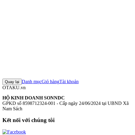
Tối đa 3 sản phẩm
Đánh giá sản phẩm
0
Đăng nhập để đánh giá
Chưa có đánh giá nào cho sản phẩm này
Danh mục
Giỏ hàng
Tài khoản
Quay lại
OTAKU.vn
HỘ KINH DOANH SONNDC
GPKD số 8598712324-001 - Cấp ngày 24/06/2024 tại UBND Xã
Nam Sách
Kết nối với chúng tôi