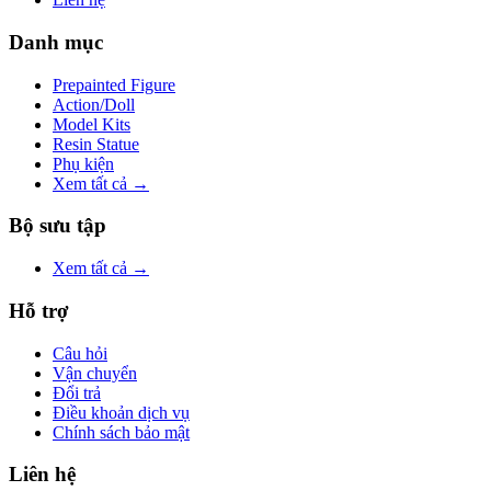
Danh mục
Prepainted Figure
Action/Doll
Model Kits
Resin Statue
Phụ kiện
Xem tất cả →
Bộ sưu tập
Xem tất cả →
Hỗ trợ
Câu hỏi
Vận chuyển
Đổi trả
Điều khoản dịch vụ
Chính sách bảo mật
Liên hệ