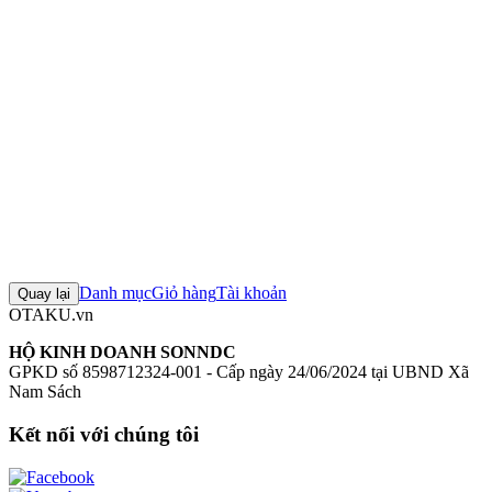
Mô hình Spy Kyoushitsu Lily Tenitol
Figure Spy Kyoushitsu Lily
Tenitol
Mô hình FuRyu
Figure FuRyu chính hãng
Mô hình Spy
Kyoushitsu
+3 thẻ khác
Đánh giá sản phẩm
0
Đăng nhập để đánh giá
Chưa có đánh giá nào cho sản phẩm này
Danh mục
Giỏ hàng
Tài khoản
Quay lại
OTAKU.vn
HỘ KINH DOANH SONNDC
GPKD số 8598712324-001 - Cấp ngày 24/06/2024 tại UBND Xã
Nam Sách
Kết nối với chúng tôi