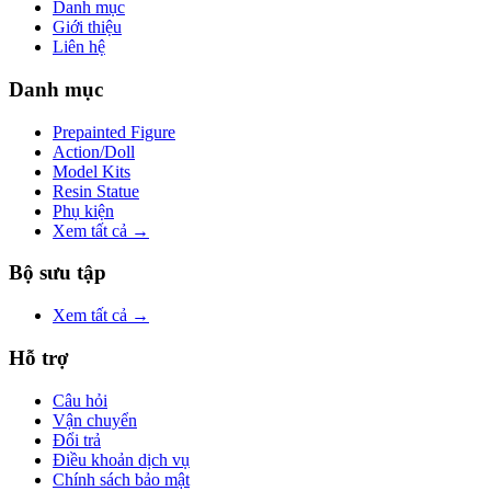
Danh mục
Giới thiệu
Liên hệ
Danh mục
Prepainted Figure
Action/Doll
Model Kits
Resin Statue
Phụ kiện
Xem tất cả →
Bộ sưu tập
Xem tất cả →
Hỗ trợ
Câu hỏi
Vận chuyển
Đổi trả
Điều khoản dịch vụ
Chính sách bảo mật