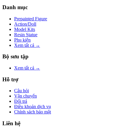
Danh mục
Prepainted Figure
Action/Doll
Model Kits
Resin Statue
Phụ kiện
Xem tất cả →
Bộ sưu tập
Xem tất cả →
Hỗ trợ
Câu hỏi
Vận chuyển
Đổi trả
Điều khoản dịch vụ
Chính sách bảo mật
Liên hệ