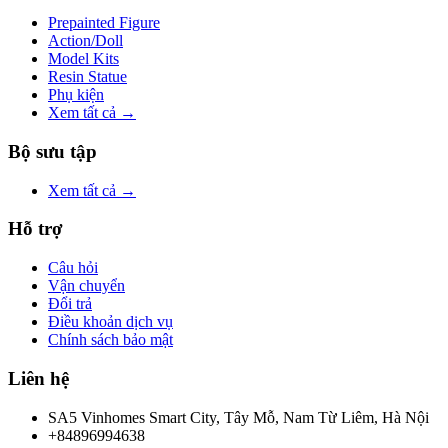
Prepainted Figure
Action/Doll
Model Kits
Resin Statue
Phụ kiện
Xem tất cả →
Bộ sưu tập
Xem tất cả →
Hỗ trợ
Câu hỏi
Vận chuyển
Đổi trả
Điều khoản dịch vụ
Chính sách bảo mật
Liên hệ
SA5 Vinhomes Smart City, Tây Mỗ, Nam Từ Liêm, Hà Nội
+84896994638