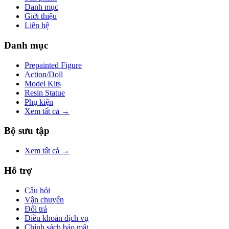
Danh mục
Giới thiệu
Liên hệ
Danh mục
Prepainted Figure
Action/Doll
Model Kits
Resin Statue
Phụ kiện
Xem tất cả →
Bộ sưu tập
Xem tất cả →
Hỗ trợ
Câu hỏi
Vận chuyển
Đổi trả
Điều khoản dịch vụ
Chính sách bảo mật