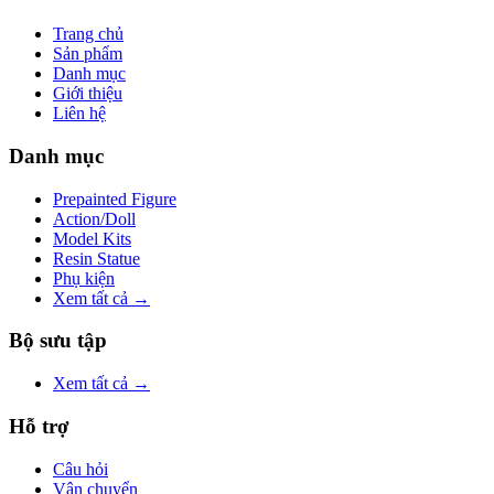
Trang chủ
Sản phẩm
Danh mục
Giới thiệu
Liên hệ
Danh mục
Prepainted Figure
Action/Doll
Model Kits
Resin Statue
Phụ kiện
Xem tất cả →
Bộ sưu tập
Xem tất cả →
Hỗ trợ
Câu hỏi
Vận chuyển